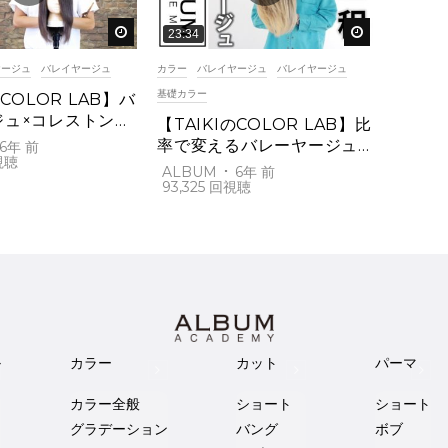
後で見る
後で見る
23:34
ヤージュ
バレイヤージュ
カラー
バレイヤージュ
バレイヤージュ
基礎カラー
のCOLOR LAB】バ
ジュ×コレストンプ
【TAIKIのCOLOR LAB】比
)
率で変えるバレーヤージュ
6年 前
(桑原)
ALBUM
6年 前
93,325
ル
カラー
カット
パーマ
カラー全般
ショート
ショート
グラデーション
バング
ボブ