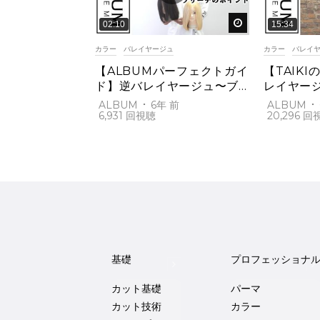
後で見る
02:10
15:34
カラー
バレイヤージュ
カラー
バレイ
【ALBUMパーフェクトガイ
【TAIKI
ド】逆バレイヤージュ〜ブ
レイヤー
リーチ施術のポイント〜(桑
ラス(桑原
ALBUM
6年 前
ALBUM
原)
6,931
20,296
基礎
プロフェッショナ
カット基礎
パーマ
カット技術
カラー