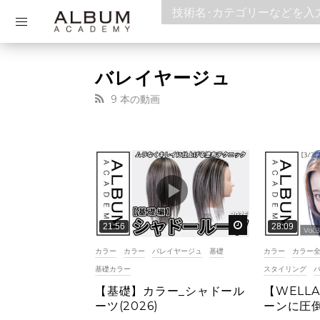
バレイヤージュ
9 本の動画
後で見る
21:56
28:09
カラー
カラー
バレイヤージュ
基礎
カラー
カラー
基礎カラー
スタイリング
【基礎】カラー_シャドール
【WELL
ーツ(2026)
ーンに圧