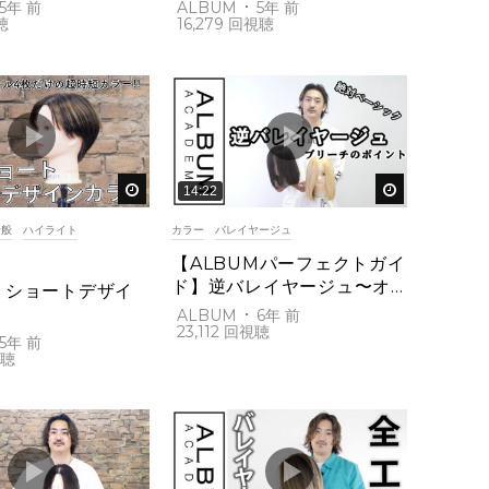
カラー
フェイス
ツ(衣川)
5年 前
ALBUM
5年 前
グ(衣川)
16,279
後で見る
後で見る
14:22
全般
ハイライト
カラー
バレイヤージュ
【ALBUMパーフェクトガイ
ド】逆バレイヤージュ〜オ
】ショートデザイ
ンカラーテクニック〜(桑原)
ALBUM
6年 前
23,112
5年 前