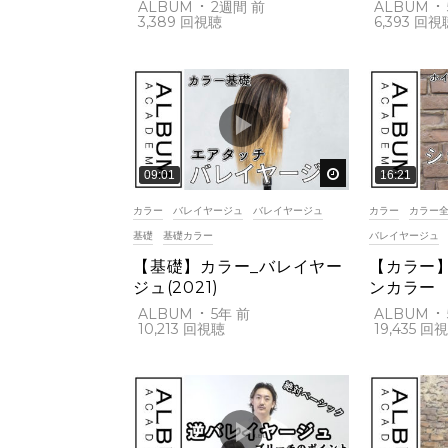
ネイビー
ALBUM
2週間 前
ALBUM
3,389
フレーミン
6,393
後で見る
09:01
16:21
カラー
バレイヤージュ
バレイヤージュ
カラー
カラー
基礎
基礎カラー
バレイヤージュ
【基礎】カラー_バレイヤー
【カラー
ジュ(2021)
ンカラー
ALBUM
5年 前
ALBUM
10,213
19,435