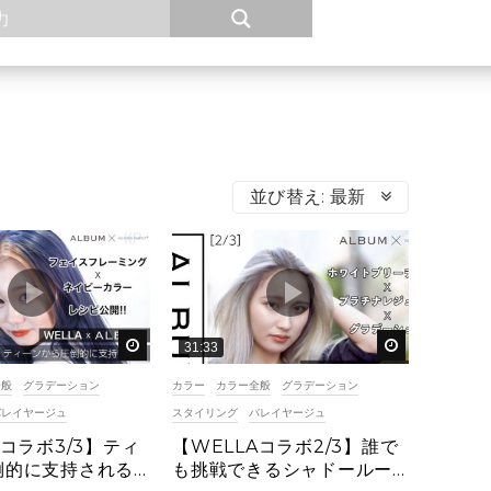
並び替え:
最新
後で見る
後で見る
31:33
全般
グラデーション
カラー
カラー全般
グラデーション
バレイヤージュ
スタイリング
バレイヤージュ
Aコラボ3/3】ティ
【WELLAコラボ2/3】誰で
倒的に支持される
も挑戦できるシャドールー