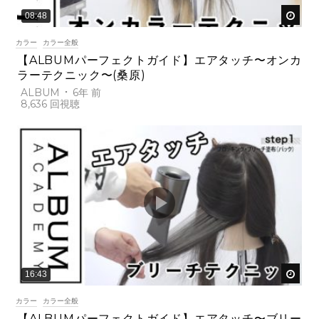
後で
08:48
カラー
カラー全般
【ALBUMパーフェクトガイド】エアタッチ〜オンカ
ラーテクニック〜(桑原)
ALBUM
6年 前
8,636
後で
16:43
カラー
カラー全般
【ALBUMパーフェクトガイド】エアタッチ〜ブリー