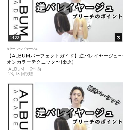
後で
14:22
カラー
バレイヤージュ
【ALBUMパーフェクトガイド】逆バレイヤージュ〜
オンカラーテクニック〜(桑原)
ALBUM
6年 前
23,113