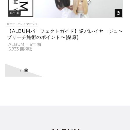
後で
02:10
カラー
バレイヤージュ
【ALBUMパーフェクトガイド】逆バレイヤージュ〜
ブリーチ施術のポイント〜(桑原)
ALBUM
6年 前
6,933
←
前