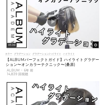
後で
05:09
カラー
グラデーション
グラデーション/ハイライト
ハイライト
【ALBUMパーフェクトガイド】ハイライトグラデー
ション〜オンカラーテクニック〜(桑原)
ALBUM
6年 前
14,839