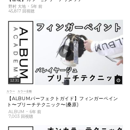
野村 大地
5年 前
45,817
後で
12:31
カラー
カラー全般
【ALBUMパーフェクトガイド】フィンガーペイン
ト〜ブリーチテクニック〜(桑原)
ALBUM
6年 前
7,003