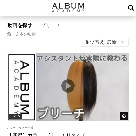
ブリーチ
13 本の動画
並び替え:
最新
後で
15:15
カラー
カラー全般
【基礎】カラー_ブリーチリタッチ