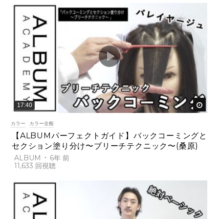
後で
17:40
カラー
カラー全般
【ALBUMパーフェクトガイド】バックコーミングと
セクション塗り分け〜ブリーチテクニック〜(桑原)
ALBUM
6年 前
11,633