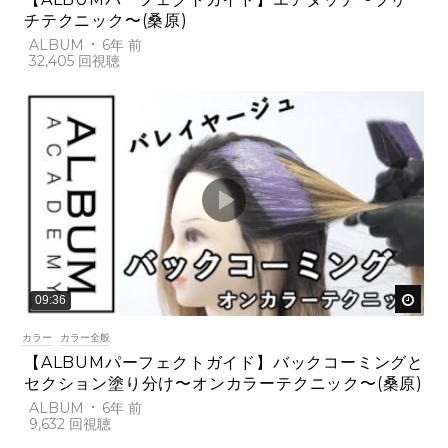
チテクニック〜(桑原)
ALBUM
6年 前
32,405
後で
09:36
カラー
カラー全般
【ALBUMパーフェクトガイド】バックコーミングと
セクション塗り分け〜オンカラーテクニック〜(桑原)
ALBUM
6年 前
9,632