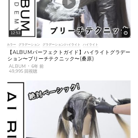
後で
12:53
カラー
グラデーション
グラデーション/ハイライト
ハイライト
【ALBUMパーフェクトガイド】ハイライトグラデー
ション〜ブリーチテクニック〜(桑原)
ALBUM
6年 前
49,995