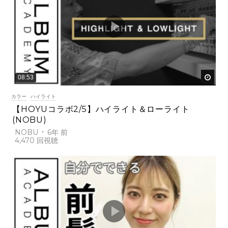
後で
08:53
カラー
ハイライト
【HOYUコラボ2/5】ハイライト＆ローライト
(NOBU)
NOBU
6年 前
4,470