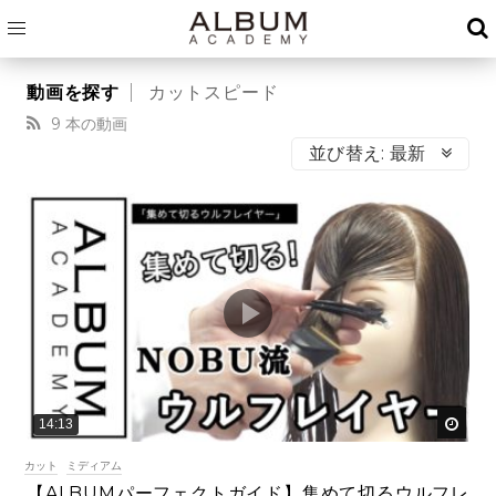
カットスピード
9 本の動画
並び替え:
最新
後で
14:13
カット
ミディアム
【ALBUMパーフェクトガイド】集めて切るウルフレ