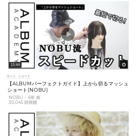
後で
15:44
カット
ショート
【ALBUMパーフェクトガイド】上から切るマッシュ
ショート(NOBU)
NOBU
6年 前
30,045