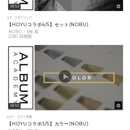
後で
08:53
コテ
スタイリング
【HOYUコラボ4/5】セット(NOBU)
NOBU
6年 前
2,581
後で
08:53
カラー
カラー全般
【HOYUコラボ3/5】カラー(NOBU)