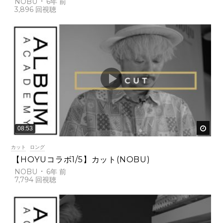
NOBU
6年 前
3,896
後で
08:53
カット
ロング
【HOYUコラボ1/5】カット(NOBU)
NOBU
6年 前
7,794