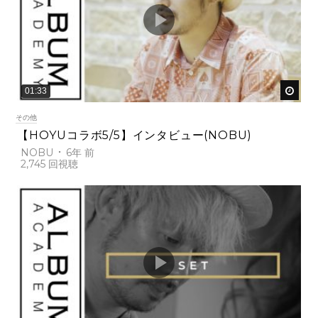
後で
01:33
その他
【HOYUコラボ5/5】インタビュー(NOBU)
NOBU
6年 前
2,745