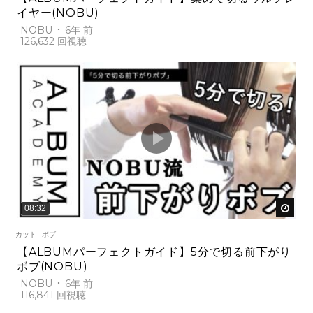
イヤー(NOBU)
NOBU
6年 前
126,632
後で
08:32
カット
ボブ
【ALBUMパーフェクトガイド】5分で切る前下がり
ボブ(NOBU)
NOBU
6年 前
116,841