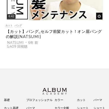
後で
6:42
カット
バング
【カット】バング_セルフ前髪カット！オン眉バング
の解説(NATSUMI)
NATSUMI
6年 前
5,409
基礎
プロフェッショナル
カラー
カット
パーマ
カット基礎
パーマ
カラー全般
ショート
ショート