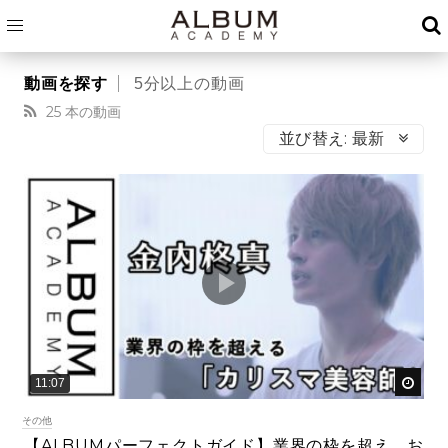
5分以上の動画
25 本の動画
並び替え:
最新
後で
11:07
その他
【ALBUMパーフェクトガイド】業界の枠を超え、お