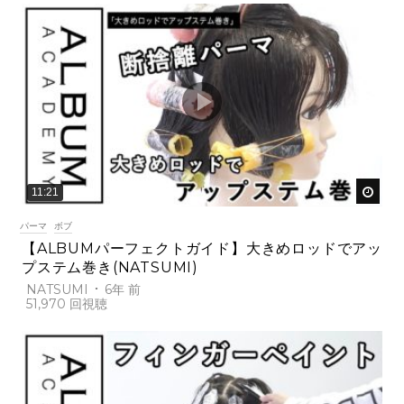
後で
11:21
パーマ
ボブ
【ALBUMパーフェクトガイド】大きめロッドでアッ
プステム巻き(NATSUMI)
NATSUMI
6年 前
51,970