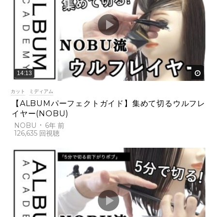
後で
14:13
カット
ミディアム
【ALBUMパーフェクトガイド】集めて切るウルフレ
イヤー(NOBU)
NOBU
6年 前
126,635