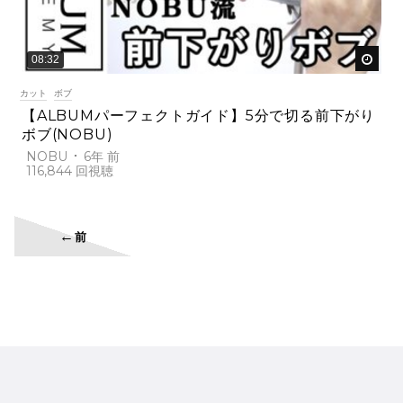
後で
08:32
カット
ボブ
【ALBUMパーフェクトガイド】5分で切る前下がり
ボブ(NOBU)
NOBU
6年 前
116,844
←
前