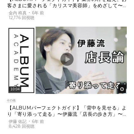
客さまに愛される「カリスマ美容師」をめざして〜
ALBUM初の生え抜きスタッフ・金内柊真インタビュ
金内 柊真
6年 前
12,176
ー〜(金内)
後で
10:04
その他
【ALBUMパーフェクトガイド】「背中を見せる」よ
り「寄り添って走る」〜伊藤流「店長の歩き方」〜
(伊藤)
伊藤 佑記
6年 前
8,428