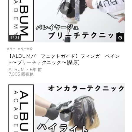
後で
12:31
カラー
カラー全般
【ALBUMパーフェクトガイド】フィンガーペイン
ト〜ブリーチテクニック〜(桑原)
ALBUM
6年 前
7,003