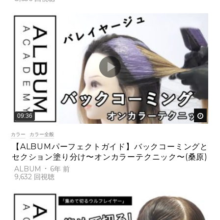
後で
09:36
カラー
カラー全般
【ALBUMパーフェクトガイド】バックコーミングと
セクション塗り分け〜オンカラーテクニック〜(桑原)
ALBUM
6年 前
9,632