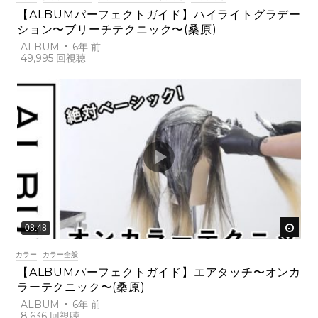
【ALBUMパーフェクトガイド】ハイライトグラデー
ション〜ブリーチテクニック〜(桑原)
ALBUM
6年 前
49,995
後で
08:48
カラー
カラー全般
【ALBUMパーフェクトガイド】エアタッチ〜オンカ
ラーテクニック〜(桑原)
ALBUM
6年 前
8,636