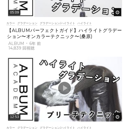
後で
05:09
カラー
グラデーション
グラデーション/ハイライト
ハイライト
【ALBUMパーフェクトガイド】ハイライトグラデー
ション〜オンカラーテクニック〜(桑原)
ALBUM
6年 前
14,839
後で
12:53
カラー
グラデーション
グラデーション/ハイライト
ハイライト