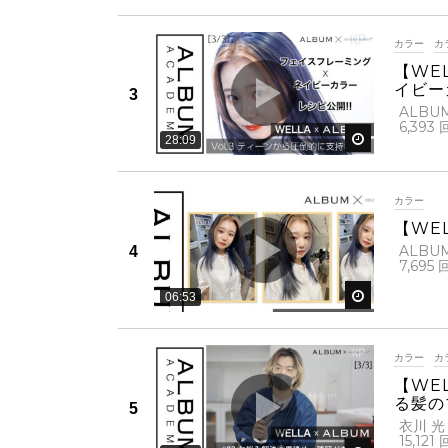
カラー
カ
【WE
イビー
ALBU
6,393
後で見る
28:09
カラー
【WE
ALBU
7,695
後で見る
06:53
カラー
カ
【WE
る髪の
衣川 光
15,121