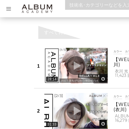
すべて再生
カラー
カ
【WE
川)
衣川 光
11,423
後で見る
28:14
カラー
カ
【WE
(衣川)
ALBU
16,279
後で見る
31:33