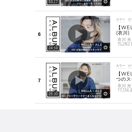
後で見る
53:27
カラー
カ
【WE
(衣川)
衣川 光
15,282
後で見る
24:59
カラー
カ
【WE
つのス
衣川 光
17,136
後で見る
25:30