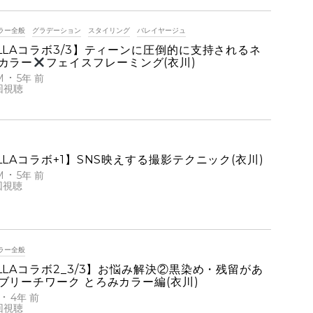
ラー全般
グラデーション
スタイリング
バレイヤージュ
LLAコラボ3/3】ティーンに圧倒的に支持されるネ
カラー
フェイスフレーミング(衣川)
M
5年 前
LLAコラボ+1】SNS映えする撮影テクニック(衣川)
M
5年 前
ラー全般
LLAコラボ2_3/3】お悩み解決②黒染め・残留があ
ブリーチワーク とろみカラー編(衣川)
4年 前