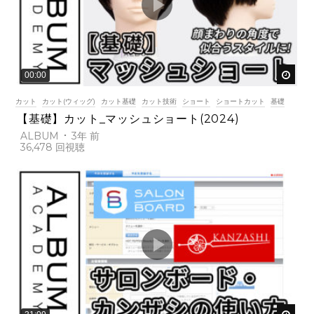
後で
00:00
カット
カット(ウィッグ)
カット基礎
カット技術
ショート
ショートカット
基礎
【基礎】カット_マッシュショート(2024)
ALBUM
3年 前
36,478