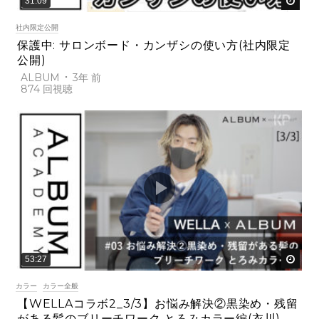
後で
31:09
社内限定公開
保護中: サロンボード・カンザシの使い方(社内限定
公開)
ALBUM
3年 前
874
後で
53:27
カラー
カラー全般
【WELLAコラボ2_3/3】お悩み解決②黒染め・残留
がある髪のブリーチワーク とろみカラー編(衣川)