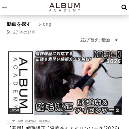
t-long
27 本の動画
並び替え:
最新
後で
19:59
パーマ
基礎
縮毛矯正
縮毛矯正
【基礎】縮毛矯正_1液塗布＆アイロンワーク(2026)