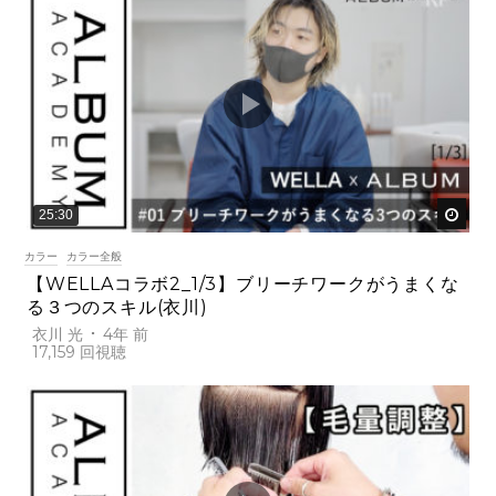
後で
25:30
カラー
カラー全般
【WELLAコラボ2_1/3】ブリーチワークがうまくな
る３つのスキル(衣川)
衣川 光
4年 前
17,159