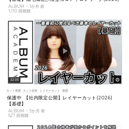
ALBUM
1か月 前
1,110
後で
32:05
カット基礎
カット技術
レイヤーカット
基礎
保護中: 【社内限定公開】レイヤーカット(2026)
【基礎】
ALBUM
3か月 前
527