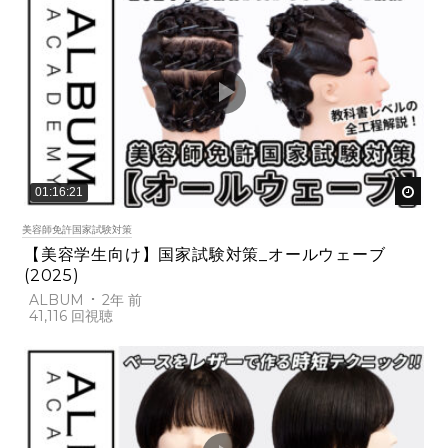
後で
01:16:21
美容師免許国家試験対策
【美容学生向け】国家試験対策_オールウェーブ
(2025)
ALBUM
2年 前
41,116