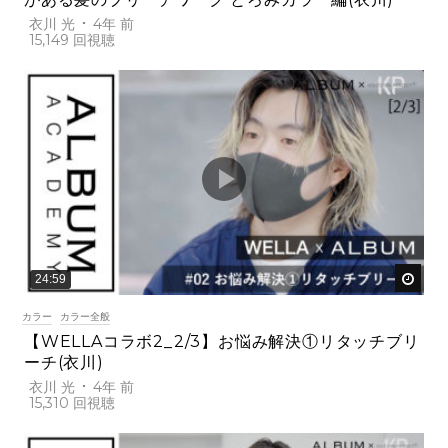
衣川 光
4年 前
15,149
後で
24:59
カラー
カラー全般
【WELLAコラボ2_2/3】お悩み解決①リタッチブリ
ーチ(衣川)
衣川 光
4年 前
15,310