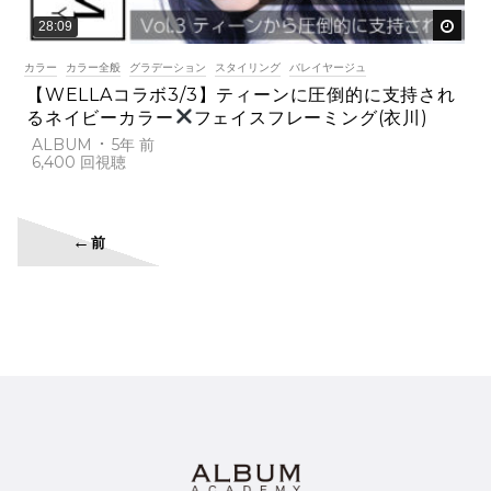
後で
28:09
カラー
カラー全般
グラデーション
スタイリング
バレイヤージュ
【WELLAコラボ3/3】ティーンに圧倒的に支持され
るネイビーカラー
フェイスフレーミング(衣川)
ALBUM
5年 前
6,400
←
前