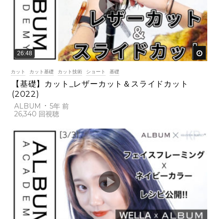
後で
26:48
カット
カット基礎
カット技術
ショート
基礎
【基礎】カット_レザーカット＆スライドカット
(2022)
ALBUM
5年 前
26,340