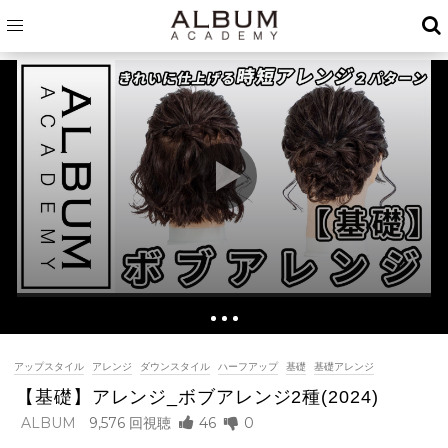
オープニング
00:01
アップスタイル
概要説明
アレンジ
ダウンスタイル
ハーフアップ
基礎
基礎アレンジ
00:11
自動再生
【基礎】アレンジ_ボブアレンジ2種(2024)
ハーフアップ
00:47
ALBUM
9,576
46
0