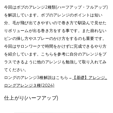
仕上がり(ハーフアップ)
18:53
今回はボブのアレンジ2種類(ハーフアップ・フルアップ)
を解説しています。ボブのアレンジのポイントは短い
フルアップ
19:09
分、毛が飛び出てきやすいので巻き方で馴染んで見せた
仕上がり(フルアップ)
29:25
りボリュームが出る巻き方をする事です。また崩れない
まとめ
ピンの挿し方やスプレーのかけ方をするのも重要です。
29:40
今回はサロンワークで時間をかけずに完成できるやり方
を紹介しています。こちらを参考に自分のアレンジをプ
ラスできるように他のアレンジも勉強して取り入れてみ
てください。
ロングのアレンジ3種解説はこちら→
【基礎】アレンジ_
ロングアレンジ３種(2024)
仕上がり(ハーフアップ)