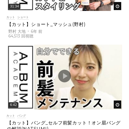
後で
31:34
カット
ショート
【カット】ショート_マッシュ(野村)
野村 大地
6年 前
64,513
後で
6:42
カット
バング
【カット】バング_セルフ前髪カット！オン眉バング
の解説(NATSUMI)