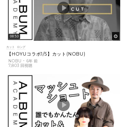
後で
08:53
カット
ロング
【HOYUコラボ1/5】カット(NOBU)
NOBU
6年 前
7,803