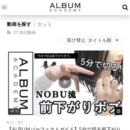
カット
37 本の動画
並び替え:
タイトル順
後で
08:32
カット
ボブ
【ALBUMパーフェクトガイド】5分で切る前下がり