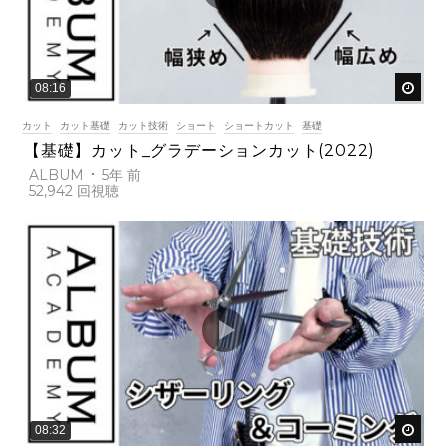
後で
08:16
カット
カット基礎
カット技術
ショート
ショートカット
基礎
【基礎】カット_グラデーションカット(2022)
ALBUM
5年 前
52,942
後で
08:32