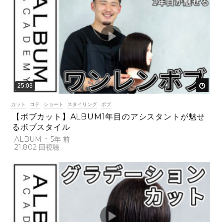
後で
25:03
カット
コテ
ショート
スタイリング
ボブ
【ボブカット】ALBUM1年目のアシスタントが魅せ
るボブスタイル
ALBUM
5年 前
21,802