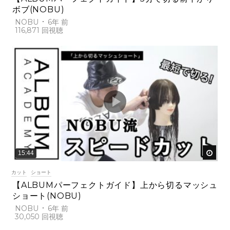
ボブ(NOBU)
NOBU
6年 前
116,871
後で
15:44
カット
ショート
【ALBUMパーフェクトガイド】上から切るマッシュ
ショート(NOBU)
NOBU
6年 前
30,050