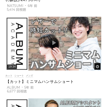
NATSUMI
6年 前
5,414
後で
19:34
カット
ショート
メンズ
【カット】ミニマムハンサムショート
ALBUM
5年 前
6,677