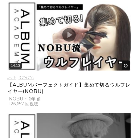
後で
14:13
カット
ミディアム
【ALBUMパーフェクトガイド】集めて切るウルフレ
イヤー(NOBU)
NOBU
6年 前
126,657