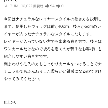
スタイリング剤の付け方
06:33
ALBUM
10,022
94
0
写真を撮る時のポイント
08:09
今回はナチュラルなレイヤースタイルの巻き方を説明し
まとめ
09:28
ます。使用したウィッグは前が10cm、後ろが5cmのレ
イヤーが入ったナチュラルなスタイルになります。
仕上がり
10:03
レイヤーが入っていない方でも出来る巻き方で、後ろは
ワンカールだけなので後ろを巻くのが苦手なお客様にも
紹介しやすい巻き方です。
顔まわりや毛先の方もしっかりカールをつけることでナ
チュラルでもふんわりした柔らかい質感になるのでぜひ
やってみてください。
仕上がり