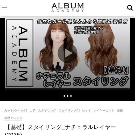
オープニング
00:01
カット(ウィッグ)
概要説明
コテ
スタイリング
スタイリング剤
セット
レイヤーカット
基礎
00:11
自動再生
基礎アレンジ
巻き方
00:39
【基礎】スタイリング_ナチュラルレイヤー
(2025)